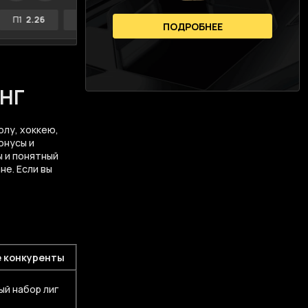
П1
2.26
X
4.02
П2
3.00
П1
1.78
X
4
ПОДРОБНЕЕ
СНГ
олу, хоккею,
онусы и
ы и понятный
не. Если вы
 конкуренты
ый набор лиг