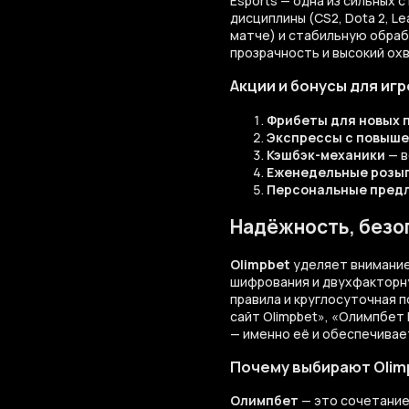
Esports — одна из сильных 
дисциплины (CS2, Dota 2, Le
матче) и стабильную обраб
прозрачность и высокий охв
Акции и бонусы для игр
Фрибеты для новых 
Экспрессы с повыш
Кэшбэк-механики
— в
Еженедельные розы
Персональные пред
Надёжность, безо
Olimpbet
уделяет внимание
шифрования и двухфакторн
правила и круглосуточная 
сайт Olimpbet», «Олимпбет
— именно её и обеспечивае
Почему выбирают Olim
Олимпбет
— это сочетание