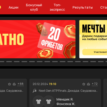
Бонусный
Топ-
Акции
Результаты
Ста
клуб
экспресс
+ 68
+ 72
20.12.2024
19:10
Next Gen ATP Finals. Джидда. Саудовская Аравия. Хард
Next Gen ATP Finals. Джидда. Саудовская Аравия. Хард
Меншик Я.
Фонсека Ж.