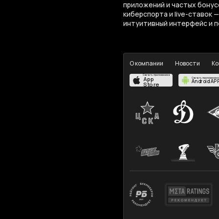
приложений и частых бонусо
киберспорта и live-ставок 
интуитивный интерфейс и п
О компании
Новости
Ко
Скачать приложение в
App
Скачать приложение в
Android AP
Store