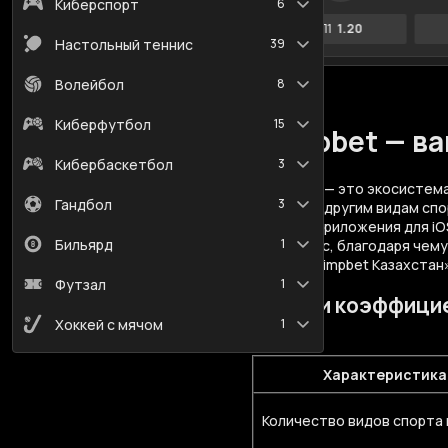
Киберспорт
6
2.89
X
3.73
П2
2.38
П1
1.20
Настольный теннис
39
Волейбол
8
Киберфутбол
15
Olimpbet — в
Кибербаскетбол
3
Olimp Bet
— это экосистема
Гандбол
3
теннису и другим видам спо
удобные приложения для iO
Бильярд
1
интерфейс, благодаря чем
ищете «Olimpbet Казахстан»
Футзал
1
Линия и коэффицие
Хоккей с мячом
1
Характеристика
Количество видов спорта 