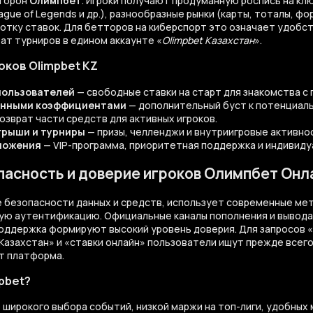
сторон
Олимпбет
. Игроки получают продуманную роспись на кл
ague of Legends и др.), разнообразные рынки (карты, тоталы, фо
отку ставок. Для бетторов на киберспорт это означает удобст
ат турниров в едином аккаунте «
Olimpbet Казахстан
».
оков Olimpbet KZ
пользователей
— свободные ставки на старт для знакомства с
енными коэффициентами
— дополнительный буст к потенциал
озврат части средств для активных игроков.
грыши и турниры
— призы, челленджи и внутриигровые активно
ложения
— VIP-программа, приоритетная поддержка и индивиду
пасность и доверие игроков Олимпбет Онл
 безопасности данных и средств, использует современные ме
ую аутентификацию. Официальные каналы пополнения и вывода
поддержка формируют высокий уровень доверия. Для запросов
 Казахстан» и «ставки онлайн» пользователи ищут прежде всег
т платформа.
pbet?
 широкого выбора событий, низкой маржи на топ-лиги, удобных