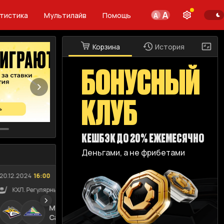
A
тистика
Мультилайв
Помощь
A
Корзина
История
БОНУСНЫЙ
КЛУБ
КЕШБЭК ДО 20% ЕЖЕМЕСЯЧНО
Деньгами, а не фрибетами
+ 357
20.12.2024
16:00
20.12.2024
18:00
КХЛ. Регулярный чемпионат
КХЛ. Регулярный 
Металлург Мг
Локо
Салават Юлаев
Авто