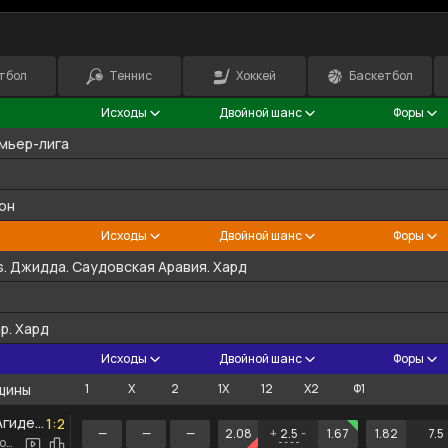
тбол
Теннис
Хоккей
Баскетбол
Исходы
Двойной шанс
Форы
мьер-лига
ион
Исходы
Двойной шанс
Форы
ls. Джидда. Саудовская Аравия. Хард
ар. Хард
Исходы
Двойной шанс
Форы
щины
1
Х
2
1Х
12
Х2
Ф1
1
Агидель (жен)
:
1
2
+
2.5
-
8.75
1.12
—
—
—
2.08
1.67
1.82
7.5
1
(1:2) Окончание 1-го периода, 4 x 5