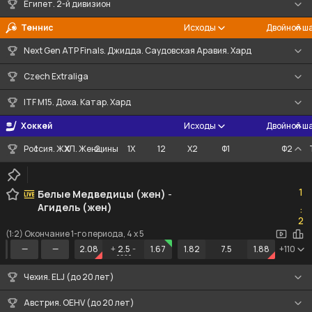
Египет. 2-й дивизион
Теннис
Исходы
Двойной ш
Next Gen ATP Finals. Джидда. Саудовская Аравия. Хард
Czech Extraliga
ITF M15. Доха. Катар. Хард
Хоккей
Исходы
Двойной ш
Россия. ЖХЛ. Женщины
1
Х
2
1Х
12
Х2
Ф1
Ф2
1
1
Белые Медведицы (жен)
-
Агидель (жен)
:
2
1
(1:2) Окончание 1-го периода, 4 x 5
+
2.5
-
—
—
2.08
1.67
1.82
7.5
1.88
+110
Чехия. ELJ (до 20 лет)
Австрия. OEHV (до 20 лет)