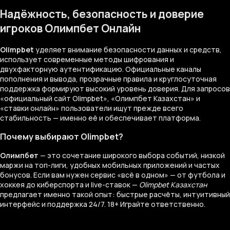
Надёжность, безопасность и доверие
игроков Олимпбет Онлайн
Olimpbet
уделяет внимание безопасности данных и средств,
использует современные методы шифрования и
двухфакторную аутентификацию. Официальные каналы
пополнения и вывода, прозрачные правила и круглосуточная
поддержка формируют высокий уровень доверия. Для запросов
«официальный сайт Olimpbet», «Олимпбет Казахстан» и
«ставки онлайн» пользователи ищут прежде всего
стабильность — именно её и обеспечивает платформа.
Почему выбирают Olimpbet?
Олимпбет
— это сочетание широкого выбора событий, низкой
маржи на топ-лиги, удобных мобильных приложений и частых
бонусов. Если вам нужен сервис «всё в одном» — от футбола и
хоккея до киберспорта и live-ставок —
Olimpbet Казахстан
предлагает именно такой опыт: быстрые расчёты, интуитивный
интерфейс и поддержка 24/7. 18+ Играйте ответственно.